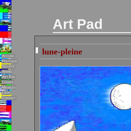
Art Pad
lune-pleine
Accueil
Politique
Société
Armée
Art Pad
Loisirs
Meubles
Liens
Contact