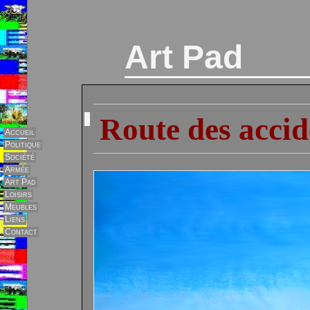
Art Pad
Route des accide
Accueil
Politique
Société
Armée
Art Pad
Loisirs
Meubles
Liens
Contact