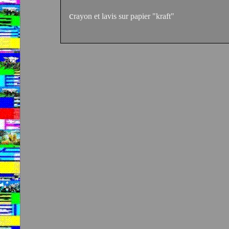
c
rayon et lavis sur papier "kraft"