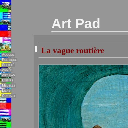
Art Pad
La vague routière
Accueil
Politique
Société
Armée
Art Pad
Loisirs
Meubles
Liens
Contact