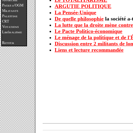
Le TOTALITARISME
Pages d'OGM
ARGUTIE POLITIQUE
Militants
La Pensée-Unique
Palestine
De quelle philosophie
la société a-
CRT
La lutte que la droite mène contr
Votations
Le Pacte Politico-économique
Libéralisme
Le ménage de la politique et de l
Retour
Discussion entre 2 militants de lo
Liens et lecture recommandée