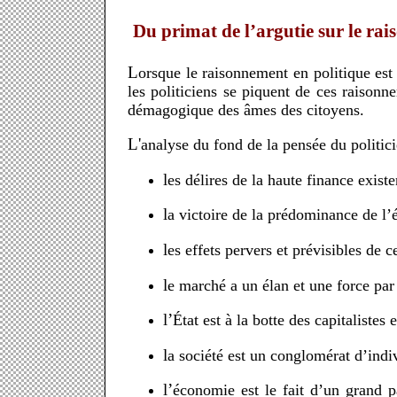
Du primat de l’argutie sur le ra
Lorsque le raisonnement en politique est utilisé à des fins de persuasion, les argumentations trop subtiles deviennent des arguties. Dans un concert unanime,
les politiciens se piquent de ces raison
démagogique des âmes des citoyens.
L'analyse du fond de la pensée du politi
les délires de la haute finance existe
la victoire de la prédominance de l’
les effets pervers et prévisibles de
le marché a un élan et une force pa
l’État est à la botte des capitaliste
la société est un conglomérat d’ind
l’économie est le fait d’un grand patronat à l'appétit démesuré qui en a fait un puissant système de pouvoir qui dans un mouvement inexorable, est