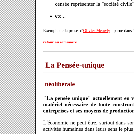
censée représenter la "société civile"
etc...
Exemple de la prose d'
Olivier Meuwly
parue dans "
retour au sommaire
La Pensée-unique
néolibérale
"La pensée unique" actuellement en vigueur se résume à la croyance que l'économie de marché est la base matérielle inéluctable et le fondement
matériel nécessaire de toute construct
entreprises et ses moyens de productio
L'économie ne peut être, surtout dans son acceptation moderne, l'instrument de la réalisation de la civilisation. Ceci doit impérativement rester l'apanage des
activités humaines dans leurs sens le plus