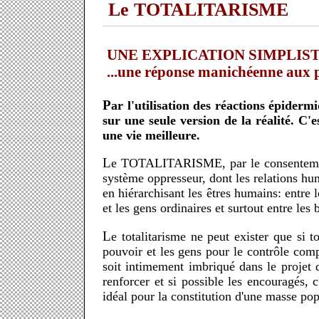
Le TOTALITARISME
UNE EXPLICATION SIMPLIST
...une réponse manichéenne aux
Par l'utilisation des réactions épidermiques aux duretés non-acceptées de la vie, les dictateurs imposent sur autrui une organisation du monde bâtie
sur une seule version de la réalité. C'e
une vie meilleure.
Le TOTALITARISME, par le consentement tacite et implicite de ses servants, veut régler la vie commune des individus et dicter leurs comportements. Un
système oppresseur, dont les relations hum
en hiérarchisant les êtres humains: entre le
et les gens ordinaires et surtout entre les 
Le totalitarisme ne peut exister que si toutes les instances de la société depuis les associations jusqu'aux communes jouent le rôle d'intermédiaire entre le
pouvoir et les gens pour le contrôle comp
soit intimement imbriqué dans le projet 
renforcer et si possible les encouragés, 
idéal pour la constitution d'une masse popu