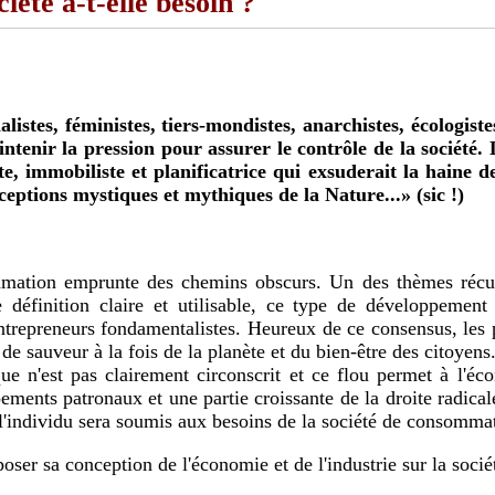
iété a-t-elle besoin ?
tenir la pression pour assurer le contrôle de la société. D
e, immobiliste et planificatrice qui exsuderait la haine d
ceptions mystiques et mythiques de la Nature...» (sic !)
éfinition claire et utilisable, ce type de développement 
ntrepreneurs fondamentalistes. Heureux de ce consensus, les po
de sauveur à la fois de la planète et du bien-être des citoyens
e n'est pas clairement circonscrit et ce flou permet à l'éc
pements patronaux et une partie croissante de la droite radical
'individu sera soumis aux besoins de la société de consommatio
imposer sa conception de l'économie et de l'industrie sur la socié