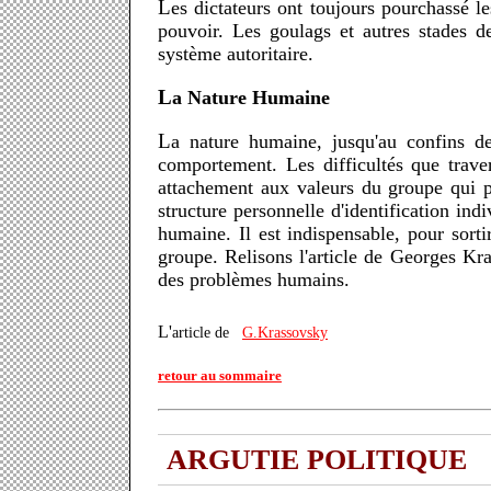
Les dictateurs ont toujours pourchassé les individus disposant du fond de leurs propres ressources car ces gens sont les plus réfractaires aux injonctions du
pouvoir. Les goulags et autres stades de
système autoritaire.
La Nature Humaine
La nature humaine, jusqu'au confins des années soixante, a été modelée, forgée par le groupe qui lui a dicté son appartenance, son identité et son
comportement. Les difficultés que traver
attachement aux valeurs du groupe qui pr
structure personnelle d'identification in
humaine. Il est indispensable, pour sorti
groupe. Relisons l'article de Georges Kra
des problèmes humains.
L'article de
G.Krassovsky
retour au sommaire
ARGUTIE POLITIQUE