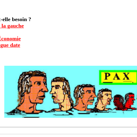
t-elle besoin ?
e la gauche
'Économie
ngue date