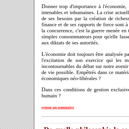
Donner trop d'importance à l'économie, même au service de l'homme, est le moyen le plus sûr d'en devenir ses esclaves et de vivre sous des contraintes
intenables et inhumaines. La crise actuel
de ses besoins par la création de riches
finance et de ses rapports de force sont 
la concurrence, c'est la guerre menée en
simples consommateurs pour qu'elle fasse 
aux diktats de ses autorités.
L'économie doit toujours être analysée par rapport aux intentions de ses servants. Nous pouvons dès lors constater que c'est plutôt la recherche du pouvoir et
l'excitation de son exercice qui les mo
incontournables du débat sur notre avenir
de vie possible. Empêtrés dans ce matéria
économiques néo-libérales ?
Dans ces conditions de gestion exclusivement économique de nos activités humaines, comment prendre en compte les spécificités propres à chaque être
humain ?
retour au sommaire