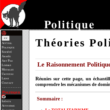
Politique
<<
Théories Pol
Accueil
Politique
Société
Armée
Art Pad
Le Raisonnement Politiqu
Loisirs
Meubles
Uruguay
Réunies sur cette page, un échantillonnage des différentes formes que prend le discours politique et par l'analyse de ce qui a été écrit,
Liens
Contact
comprendre les mécanismes de dominat
- - - - - - - - - - -
Politique
Sommaire :
Idéaux
Activisme
Anarchie