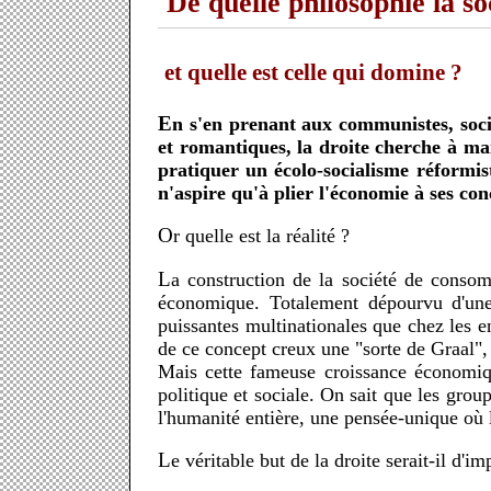
De quelle philosophie la soc
et quelle est celle qui domine ?
En s'en prenant aux communistes, socialistes, féministes, tiers-mondistes, anarchistes, écologistes, syndicalistes, contestataires, pacifistes, libertaires
et romantiques, la droite cherche à main
pratiquer un écolo-socialisme réformist
n'aspire qu'à plier l'économie à ses con
Or quelle est la réalité ?
La construction de la société de consommation emprunte des chemins obscurs. Un des thèmes récurrents du discours politique est celui de la croissance
économique. Totalement dépourvu d'une d
puissantes multinationales que chez les e
de ce concept creux une "sorte de Graal", 
Mais cette fameuse croissance économiqu
politique et sociale. On sait que les grou
l'humanité entière, une pensée-unique où l
Le véritable but de la droite serait-il d'