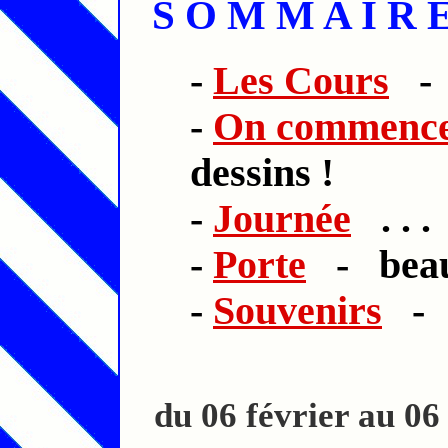
S O M M A I R 
-
Les Cours
- 
-
On commenc
dessins !
-
Journée
. . .
-
Porte
- beauc
-
Souvenirs
- e
du 06 février au 0