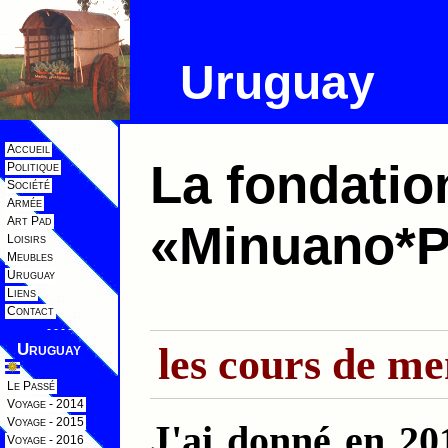
Uruguay
Accueil
La fondatio
Politique
Société
Armée
Art Pad
«Minuano*
Loisirs
Meubles
Uruguay
Liens
Contact
- - - - - -
Uruguay
les cours de me
Le Passé
Voyage - 2014
Voyage - 2015
J'ai donné en 2017 des cours de menuiserie à
Voyage - 2016