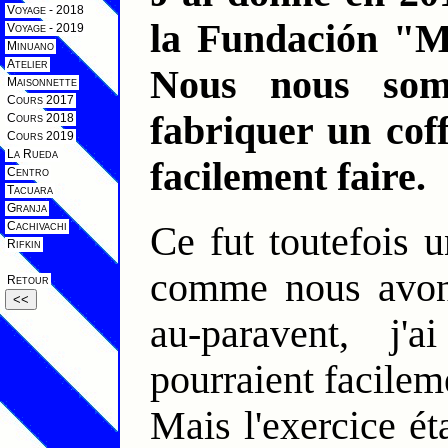
Voyage - 2018
la Fundación "
Voyage - 2019
Minuano
Atelier
Nous nous som
Maisonnette
Cours 2017
fabriquer un coff
Cours 2018
Cours 2019
La Rueda
facilement faire.
Centro
Tacuara
Granja
Ce fut toutefois un projet assez compliqué mais
Cachivachi
Rifkin
comme nous avons
Retour
<<
au-paravent, j'
pourraient facilem
Mais l'exercice éta